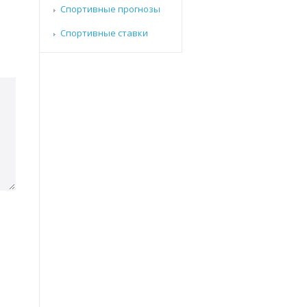
Спортивные прогнозы
Спортивные ставки