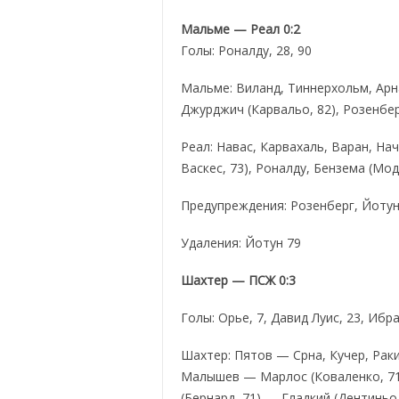
Мальме — Реал 0:2
Голы: Роналду, 28, 90
Мальме: Виланд, Тиннерхольм, Арнас
Джурджич (Карвальо, 82), Розенбе
Реал: Навас, Карвахаль, Варан, На
Васкес, 73), Роналду, Бензема (Мод
Предупреждения: Розенберг, Йотун
Удаления: Йотун 79
Шахтер — ПСЖ 0:3
Голы: Орье, 7, Давид Луис, 23, Ибр
Шахтер: Пятов — Срна, Кучер, Рак
Малышев — Марлос (Коваленко, 71
(Бернард, 71) — Гладкий (Дентиньо,