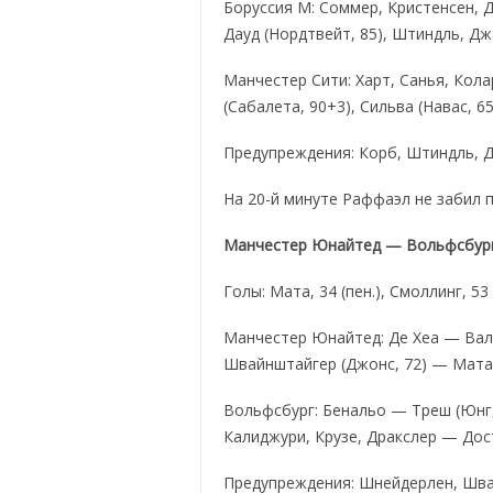
Боруссия М: Соммер, Кристенсен, Д
Дауд (Нордтвейт, 85), Штиндль, Дж
Манчестер Сити: Харт, Санья, Кол
(Сабалета, 90+3), Сильва (Навас, 6
Предупреждения: Корб, Штиндль, 
На 20-й минуте Раффаэл не забил п
Манчестер Юнайтед — Вольфсбург
Голы: Мата, 34 (пен.), Смоллинг, 5
Манчестер Юнайтед: Де Хеа — Вале
Швайнштайгер (Джонс, 72) — Мата,
Вольфсбург: Бенальо — Треш (Юнг,
Калиджури, Крузе, Дракслер — Дост
Предупреждения: Шнейдерлен, Шва