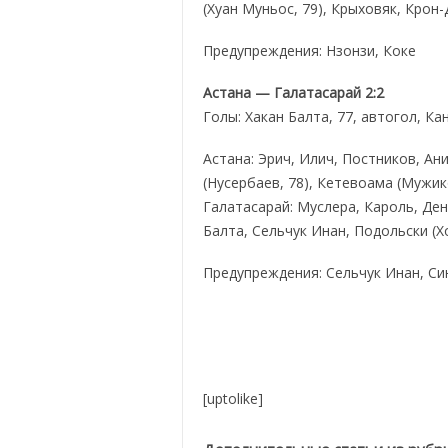
(Хуан Муньос, 79), Крыховяк, Крон
Предупреждения: Нзонзи, Коке
Астана — Галатасарай 2:2
Голы: Хакан Балта, 77, автогол, Ка
Астана: Эрич, Илич, Постников, Ан
(Нусербаев, 78), Кетевоама (Мужик
Галатасарай: Муслера, Кароль, Ден
Балта, Сельчук Инан, Подольски (Хо
Предупреждения: Сельчук Инан, С
[uptolike]