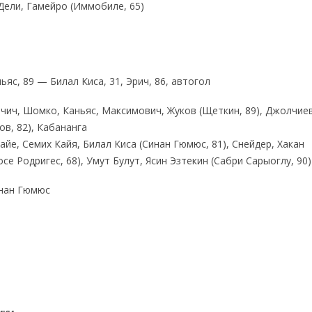
-Дели, Гамейро (Иммобиле, 65)
ньяс, 89 — Билал Киса, 31, Эрич, 86, автогол
ичич, Шомко, Каньяс, Максимович, Жуков (Щеткин, 89), Джолчие
ов, 82), Кабананга
айе, Семих Кайя, Билал Киса (Синан Гюмюс, 81), Снейдер, Хакан
се Родригес, 68), Умут Булут, Ясин Эзтекин (Сабри Сарыоглу, 90)
инан Гюмюс