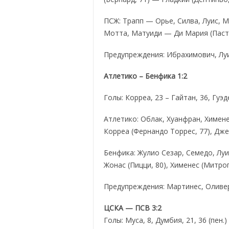
ПСЖ: Трапп — Орье, Силва, Луис, 
Мотта, Матуиди — Ди Мария (Пастор
Предупреждения: Ибрахимович, Луи
Атлетико – Бенфика 1:2
Голы: Корреа, 23 – Гайтан, 36, Гуэд
Атлетико: Облак, Хуанфран, Хименес
Корреа (Фернандо Торрес, 77), Дже
Бенфика: Жулио Сезар, Семедо, Луиз
Жонас (Пицци, 80), Хименес (Митрог
Предупреждения: Мартинес, Оливер
ЦСКА — ПСВ 3:2
Голы: Муса, 8, Думбия, 21, 36 (пен.