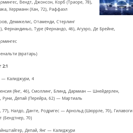
омингес, Вендт, Джонсон, Корб (Траоре, 78),
ака, Херрманн (Хан, 72), Раффаэл
аров, Демикелис, Отаменди, Стерлинг
5), Фернандиньо, Туре (Фернандо, 46), Агуэро, Де Брейне,
Домингес
енальти (вратарь)
 2:1
3 — Калиджури, 4
нсия (Янг, 46), Смоллинг, Блинд, Дармиан — Шнейдерлен,
 Руни, Депай (Перейра, 62) — Мартиаль
 77), Налдо, Данте, Родригес — Арнольд (Шюррле, 70), Гилавог
 (Бендтнер, 70)
йнштайгер, Депай, Янг — Калиджури