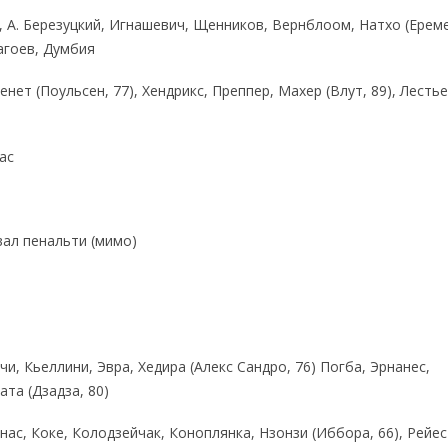
 А. Березуцкий, Игнашевич, Щенников, Вернблоом, Натхо (Ерем
загоев, Думбия
енет (Поульсен, 77), Хендрикс, Преппер, Махер (Влут, 89), Лесть
ас
вал пенальти (мимо)
и, Кьеллини, Эвра, Хедира (Алекс Сандро, 76) Погба, Эрнанес,
ата (Дзадза, 80)
нас, Коке, Колодзейчак, Коноплянка, Нзонзи (Иббора, 66), Рейес