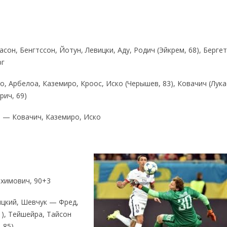
он, Бенгтссон, Йотун, Левицки, Аду, Родич (Эйкрем, 68), Бергет
рг
чо, Арбелоа, Каземиро, Кроос, Иско (Черышев, 83), Ковачич (Лука
рич, 69)
 — Ковачич, Каземиро, Иско
ахимович, 90+3
ицкий, Шевчук — Фред,
), Тейшейра, Тайсон
 85)