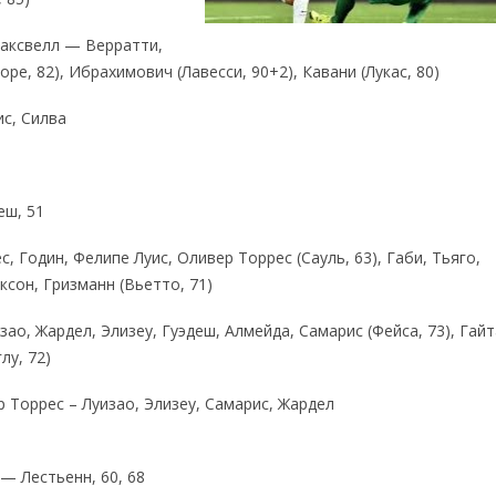
Максвелл — Верратти,
е, 82), Ибрахимович (Лавесси, 90+2), Кавани (Лукас, 80)
с, Силва
еш, 51
, Годин, Фелипе Луис, Оливер Торрес (Сауль, 63), Габи, Тьяго,
ксон, Гризманн (Вьетто, 71)
ао, Жардел, Элизеу, Гуэдеш, Алмейда, Самарис (Фейса, 73), Гайт
лу, 72)
 Торрес – Луизао, Элизеу, Самарис, Жардел
) — Лестьенн, 60, 68