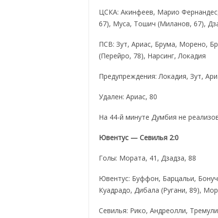
ЦСКА: Акинфеев, Марио Фернандес,
67), Муса, Тошич (Миланов, 67), Д
ПСВ: Зут, Ариас, Брума, Морено, Бр
(Перейро, 78), Нарсинг, Локадия
Предупреждения: Локадия, Зут, Ари
Удален: Ариас, 80
На 44-й минуте Думбия не реализо
Ювентус — Севилья 2:0
Голы: Мората, 41, Дзадза, 88
Ювентус: Буффон, Барцальи, Бонучч
Куадрадо, Дибала (Ругани, 89), Мор
Севилья: Рико, Андреолли, Тремули