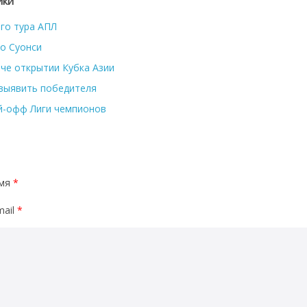
ики
го тура АПЛ
со Суонси
тче открытии Кубка Азии
 выявить победителя
й-офф Лиги чемпионов
мя
*
mail
*