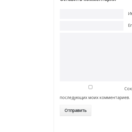
И
E
Сох
последующих моих комментариев.