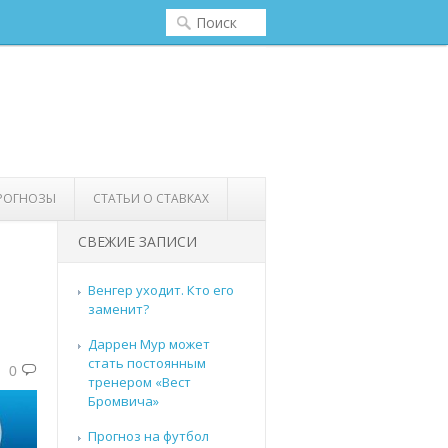
РОГНОЗЫ
СТАТЬИ О СТАВКАХ
СВЕЖИЕ ЗАПИСИ
Венгер уходит. Кто его
заменит?
Даррен Мур может
стать постоянным
0
тренером «Вест
Бромвича»
Прогноз на футбол