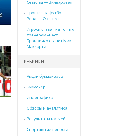
Севилья — Вильярреал
Прогноз на футбол
Реал — Ювентус
Игроки ставят на то, что
тренером «Вест
Бромвича» станет Мик
Маккарти
РУБРИКИ
Акции букмекеров
Букмекеры
Инфографика
Обзоры и аналитика
Результаты матчей
Спортивные новости