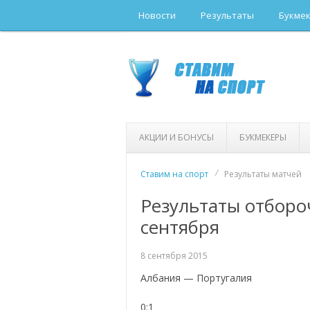
Новости
Результаты
Букме
АКЦИИ И БОНУСЫ
БУКМЕКЕРЫ
Ставим на спорт
Результаты матчей
Результаты отборо
сентября
8 сентября 2015
Албания — Португалия
0:1