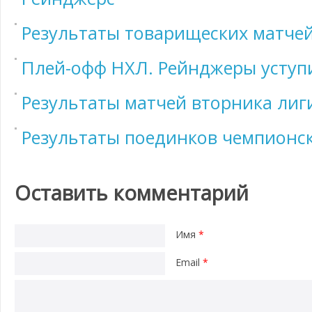
Результаты товарищеских матче
Плей-офф НХЛ. Рейнджеры уступ
Результаты матчей вторника лиг
Результаты поединков чемпионск
Оставить комментарий
Имя
*
Email
*