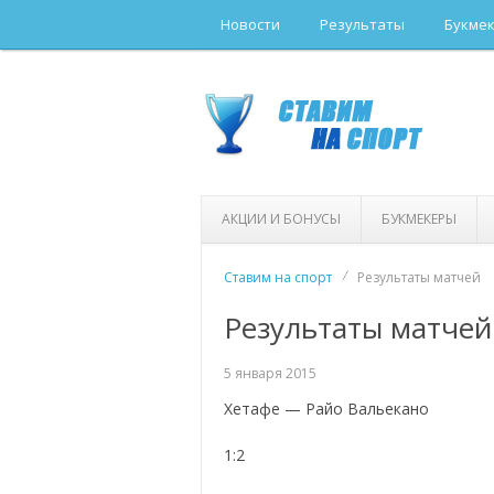
Новости
Результаты
Букме
АКЦИИ И БОНУСЫ
БУКМЕКЕРЫ
Ставим на спорт
Результаты матчей
Результаты матчей 
5 января 2015
Хетафе — Райо Вальекано
1:2