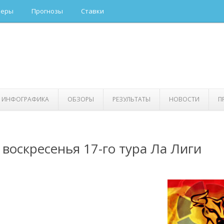
керы
Прогнозы
Ставки
ИНФОГРАФИКА
ОБЗОРЫ
РЕЗУЛЬТАТЫ
НОВОСТИ
П
воскресенья 17-го тура Ла Лиги