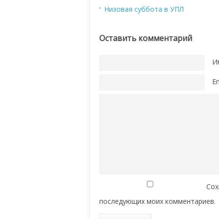
Низовая суббота в УПЛ
Оставить комментарий
И
E
Сох
последующих моих комментариев.