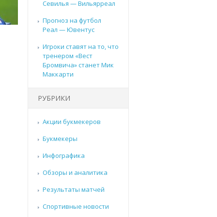
Севилья — Вильярреал
Прогноз на футбол
Реал — Ювентус
Игроки ставят на то, что
тренером «Вест
Бромвича» станет Мик
Маккарти
РУБРИКИ
Акции букмекеров
Букмекеры
Инфографика
Обзоры и аналитика
Результаты матчей
Спортивные новости