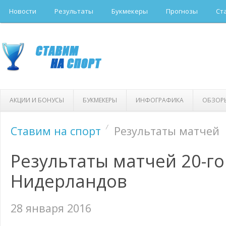
Новости
Результаты
Букмекеры
Прогнозы
Ст
АКЦИИ И БОНУСЫ
БУКМЕКЕРЫ
ИНФОГРАФИКА
ОБЗОР
Ставим на спорт
Результаты матчей
Результаты матчей 20-г
Нидерландов
28 января 2016