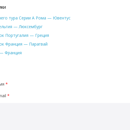
ики
него тура Серии А Рома — Ювентус
ельгия — Люксембург
ок Португалия — Греция
ок Франция — Парагвай
 — Франция
мя
*
mail
*