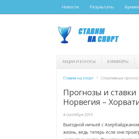
Новости
Результаты
Букме
АКЦИИ И БОНУСЫ
БУКМЕКЕРЫ
Ставим на спорт
Спортивные прогно
Прогнозы и ставки
Норвегия – Хорват
4 сентября 2015
Выездной ничьей с Азербайджаном
жизнь, ведь теперь если они проиг