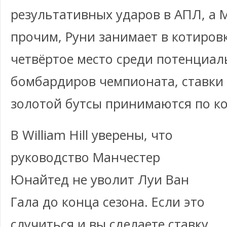
результативных ударов в АПЛ, а 
прочим, Руни занимает в котировк
четвёртое место среди потенциа
бомбардиров чемпионата, ставки
золотой бутсы принимаются по ко
В William Hill уверены, что
руководство Манчестер
Юнайтед не уволит Луи Ван
Гала до конца сезона. Если это
случиться и вы сделаете ставку