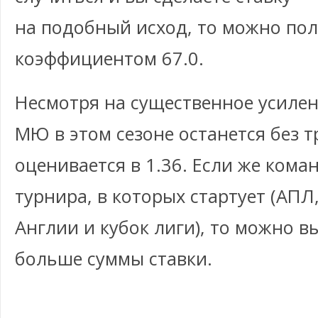
на подобный исход, то можно пол
коэффициентом 67.0.
Несмотря на существенное усилени
МЮ в этом сезоне останется без т
оценивается в 1.36. Если же кома
турнира, в которых стартует (АПЛ
Англии и кубок лиги), то можно в
больше суммы ставки.