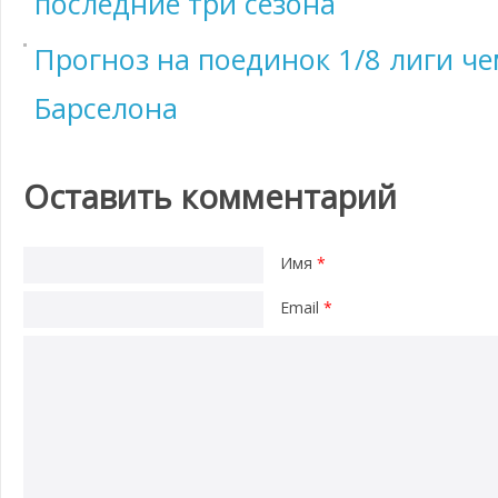
последние три сезона
Прогноз на поединок 1/8 лиги ч
Барселона
Оставить комментарий
Имя
*
Email
*