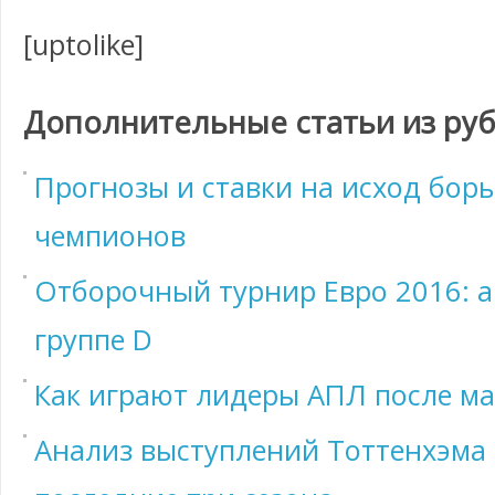
[uptolike]
Дополнительные статьи из ру
Прогнозы и ставки на исход борь
чемпионов
Отборочный турнир Евро 2016: а
группе D
Как играют лидеры АПЛ после ма
Анализ выступлений Тоттенхэма в