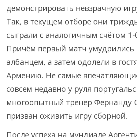
демонстрировать невзрачную игр
Так, в текущем отборе они трижд
сыграли с аналогичным счётом 1-
Причём первый матч умудрились 
албанцем, а затем одолели в гос
Армению. Не самые впечатляющие
совсем недавно у руля португаль
многоопытный тренер Фернанду 
призван оживить игру сборной.
После успеха на мундиале Аргент