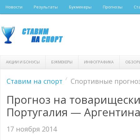
Новости
Результаты
Букмекеры
Прогнозы
Ст
АКЦИИ И БОНУСЫ
БУКМЕКЕРЫ
ИНФОГРАФИКА
ОБЗОР
Ставим на спорт
Спортивные прогно
Прогноз на товарищеск
Португалия — Аргентин
17 ноября 2014