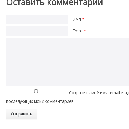
Оставить комментарий
Имя
*
Email
*
Сохранить моё имя, email и а
последующих моих комментариев.