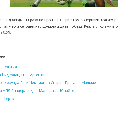
а
ала дважды, ни разу не проиграв. При этом соперники только ра
. Так что и сегодня нас должна ждать победа Реала с голами в 
в 3.25.
ики
— Бельгия
а Нидерланды — Аргентина
ого раунда Лиги Чемпионов Спарта Прага — Мальме
ура АПЛ Сандерленд — Манчестер Юнайтед
— Терек