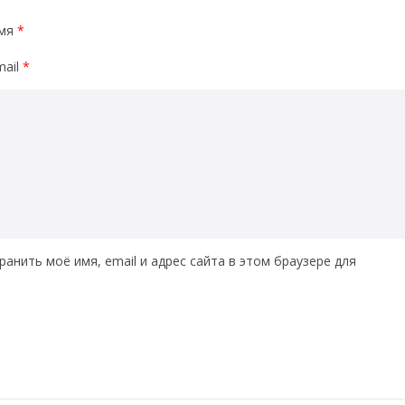
мя
*
mail
*
ранить моё имя, email и адрес сайта в этом браузере для