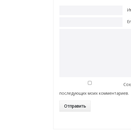
И
E
Сох
последующих моих комментариев.