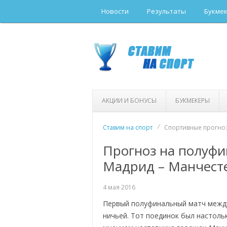
Новости
Результаты
Букме
АКЦИИ И БОНУСЫ
БУКМЕКЕРЫ
Ставим на спорт
Спортивные прогно
Прогноз на полуфи
Мадрид – Манчест
4 мая 2016
Первый полуфинальный матч между
ничьей. Тот поединок был настольк