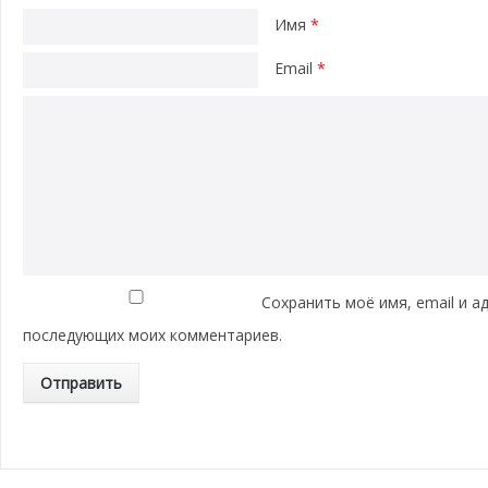
Имя
*
Email
*
Сохранить моё имя, email и а
последующих моих комментариев.