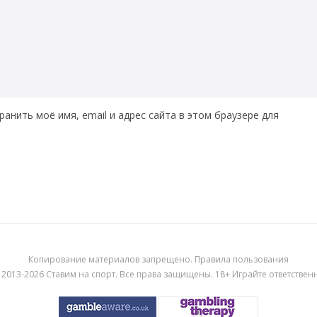
ранить моё имя, email и адрес сайта в этом браузере для
Копирование материалов запрещено.
Правила пользования
 2013-2026
Ставим на спорт
. Все права защищены. 18+ Играйте ответствен