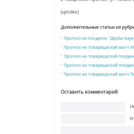
[uptolike]
Дополнительные статьи из рубр
Прогноз на поединок “Дерби Каун
Прогноз на товарищеский матч 
Прогноз на товарищеский поедин
Прогноз на товарищеский поедин
Прогноз на товарищеский матч 
Оставить комментарий
И
E