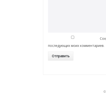
Сох
последующих моих комментариев.
©