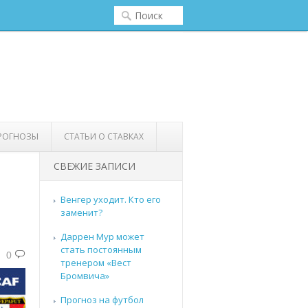
РОГНОЗЫ
СТАТЬИ О СТАВКАХ
СВЕЖИЕ ЗАПИСИ
Венгер уходит. Кто его
заменит?
Даррен Мур может
стать постоянным
0
тренером «Вест
Бромвича»
Прогноз на футбол