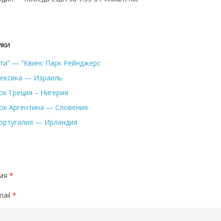
ики
ти” — “Квинс Парк Рейнджерс
Мексика — Израиль
ок Греция – Нигерия
ок Аргентина — Словения
Португалия — Ирландия
мя
*
mail
*