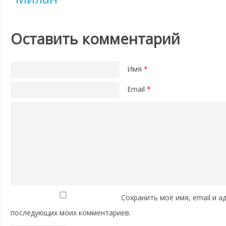
Оставить комментарий
Имя
*
Email
*
Сохранить моё имя, email и а
последующих моих комментариев.