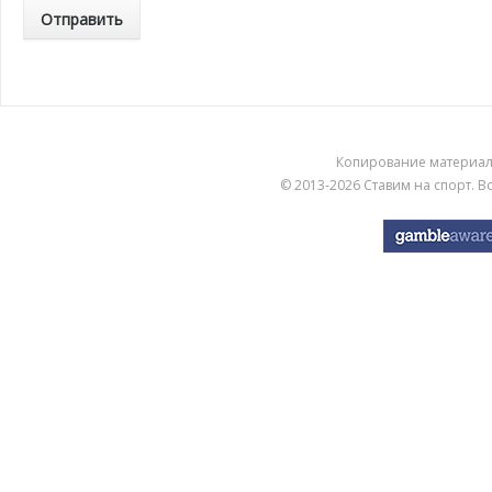
Копирование материа
© 2013-2026
Ставим на спорт
. 