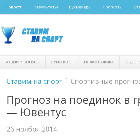
Новости
Результаты
Букмекеры
Прогнозы
Ст
АКЦИИ И БОНУСЫ
БУКМЕКЕРЫ
ИНФОГРАФИКА
ОБЗОР
Ставим на спорт
Спортивные прогно
Прогноз на поединок в 
— Ювентус
26 ноября 2014