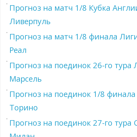
Прогноз на матч 1/8 Кубка Англ
Ливерпуль
Прогноз на матч 1/8 финала Ли
Реал
Прогноз на поединок 26-го тура 
Марсель
Прогноз на поединок 1/8 финала
Торино
Прогноз на поединок 27-го тура
Милан