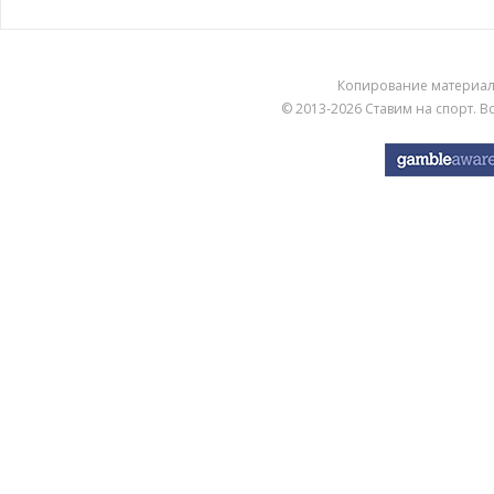
Копирование материа
© 2013-2026
Ставим на спорт
. 