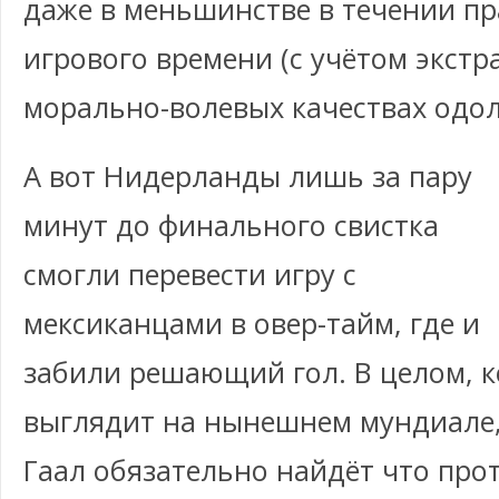
даже в меньшинстве в течении п
игрового времени (с учётом экстр
морально-волевых качествах одол
А вот Нидерланды лишь за пару
минут до финального свистка
смогли перевести игру с
мексиканцами в овер-тайм, где и
забили решающий гол. В целом, 
выглядит на нынешнем мундиале,
Гаал обязательно найдёт что про