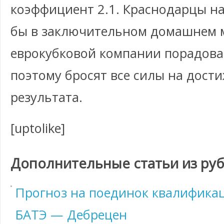
коэффициент 2.1. Краснодарцы на
бы в заключительном домашнем м
еврокубковой компании порадова
поэтому бросят все силы на дост
результата.
[uptolike]
Дополнительные статьи из ру
Прогноз на поединок квалифика
БАТЭ — Дебрецен