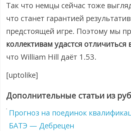
Так что немцы сейчас тоже выгля
что станет гарантией результати
предстоящей игре. Поэтому мы п
коллективам удастся отличиться 
что William Hill даёт 1.53.
[uptolike]
Дополнительные статьи из ру
Прогноз на поединок квалифика
БАТЭ — Дебрецен