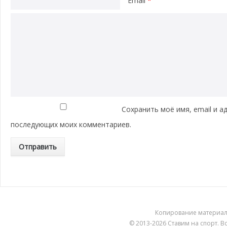
Email
*
Сохранить моё имя, email и а
последующих моих комментариев.
Копирование материа
© 2013-2026
Ставим на спорт
. 