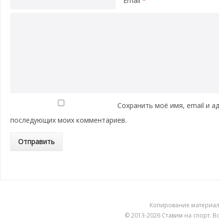
Email
*
Сохранить моё имя, email и а
последующих моих комментариев.
Копирование материа
© 2013-2026
Ставим на спорт
. 