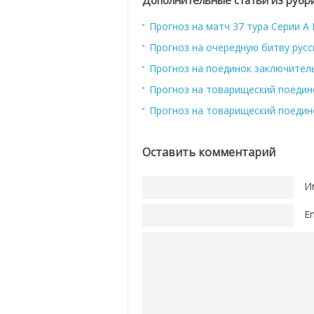
Дополнительные статьи из рубр
Прогноз на матч 37 тура Серии А
Прогноз на очередную битву русс
Прогноз на поединок заключител
Прогноз на товарищеский поедин
Прогноз на товарищеский поедин
Оставить комментарий
И
E