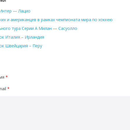
ики
 Интер — Лацио
ких и американцев в рамках чемпионата мира по хоккею
ьного тура Серии А Милан — Сасуолло
ок Италия – Ирландия
ок Швейцария – Перу
мя
*
mail
*