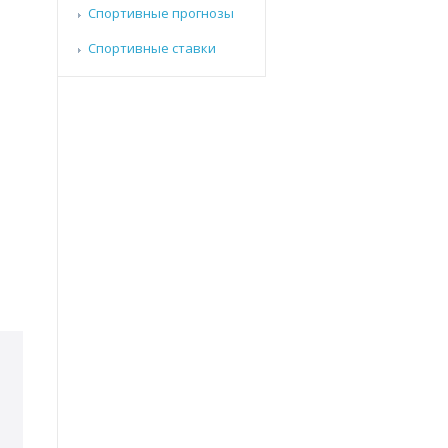
Спортивные прогнозы
Спортивные ставки