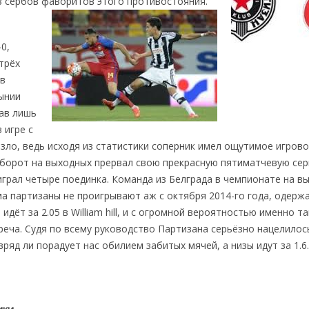
из сербов фаворитов этого противостояния.
0,
трёх
 в
ынии
жав лишь
 игре с
ло, ведь исходя из статистики соперник имел ощутимое игров
оборот на выходных прервал свою прекрасную пятиматчевую се
играл четыре поединка. Команда из Белграда в чемпионате на в
ма партизаны не проигрывают аж с октября 2014-го года, одерж
 идёт за 2.05 в William hill, и с огромной вероятностью именно т
реча. Судя по всему руководство Партизана серьёзно нацелилос
вряд ли порадует нас обилием забитых мячей, а низы идут за 1.6.