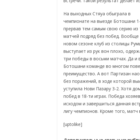
встречи. Такой результат делает 
На выходных Стяуа обыграла в
чемпионате на выезде Ботошани 1-
прервав тем самым свою серию из 
матчей подряд без побед. Вообще
новом сезоне клуб из столицы Рум
выступает из рук вон плохо, одер
три победы в восьми матчах. Да и в
Ботошани команде во многом повез
преимущество. А вот Партизан на
без поражений, в ходе которой вы
уступила Нови Пазару 3-2. Хотя до
побед в 18-ти играх. Победа хозяев
исходом и завершиться данная вст
лигу чемпионов. Кроме того, матч 
[uptolike]