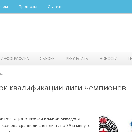
керы
Прогнозы
Ставки
ИНФОГРАФИКА
ОБЗОРЫ
РЕЗУЛЬТАТЫ
НОВОСТИ
П
зы
ок квалификации лиги чемпионов
биться стратегически важной выездной
е хозяева сравняли счёт лишь на 89-й минуте