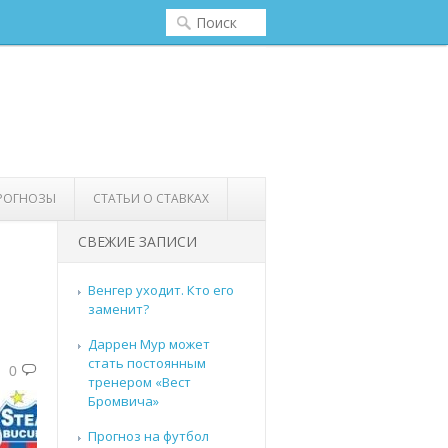
РОГНОЗЫ
СТАТЬИ О СТАВКАХ
СВЕЖИЕ ЗАПИСИ
Венгер уходит. Кто его
заменит?
Даррен Мур может
стать постоянным
0
тренером «Вест
Бромвича»
Прогноз на футбол