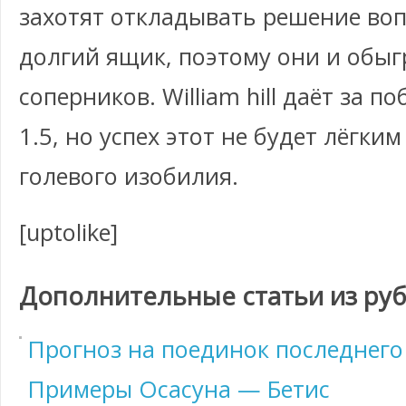
захотят откладывать решение воп
долгий ящик, поэтому они и обыг
соперников. William hill даёт за
1.5, но успех этот не будет лёгки
голевого изобилия.
[uptolike]
Дополнительные статьи из ру
Прогноз на поединок последнего
Примеры Осасуна — Бетис