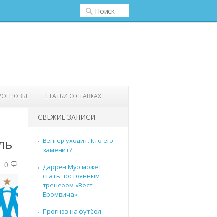
РОГНОЗЫ
СТАТЬИ О СТАВКАХ
СВЕЖИЕ ЗАПИСИ
ль
Венгер уходит. Кто его
заменит?
0
Даррен Мур может
стать постоянным
тренером «Вест
Бромвича»
Прогноз на футбол