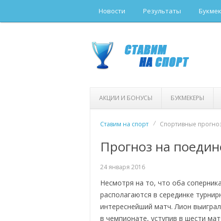
Новости
Результаты
Букме
АКЦИИ И БОНУСЫ
БУКМЕКЕРЫ
Ставим на спорт
Спортивные прогно
Прогноз на поедин
24 января 2016
Несмотря на то, что оба соперник
располагаются в серединке турнир
интереснейший матч. Лион выиграл
в чемпионате, уступив в шести мат