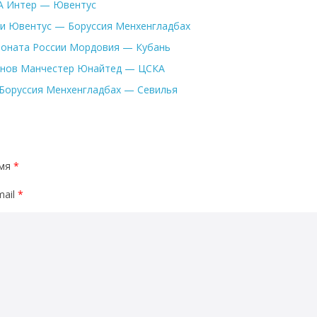
 А Интер — Ювентус
ги Ювентус — Боруссия Менхенгладбах
пионата России Мордовия — Кубань
ионов Манчестер Юнайтед — ЦСКА
 Боруссия Менхенгладбах — Севилья
мя
*
mail
*