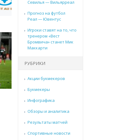
Севилья — Вильярреал
Прогноз на футбол
Реал — Ювентус
Игроки ставят на то, что
тренером «Вест
Бромвича» станет Мик
Маккарти
РУБРИКИ
Акции букмекеров
Букмекеры
Инфографика
Обзоры и аналитика
Результаты матчей
Спортивные новости