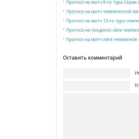
Прогноз на матч 8-го тура Серии
Прогноз на матч чемпионской ли
Прогноз на матч 13-го тура чем
Прогноз на поединок лиги чемп
Прогноз на матч лиги чемпионов
Оставить комментарий
И
E