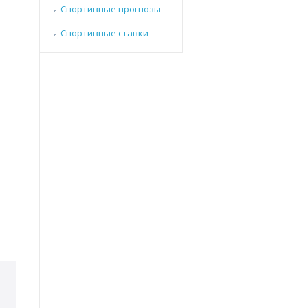
Спортивные прогнозы
Спортивные ставки