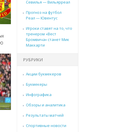
Севилья — Вильярреал
Прогноз на футбол
Реал — Ювентус
Игроки ставят на то, что
тренером «Вест
ых
Бромвича» станет Мик
МЮ
Маккарти
РУБРИКИ
Акции букмекеров
Букмекеры
Инфографика
Обзоры и аналитика
Результаты матчей
Спортивные новости