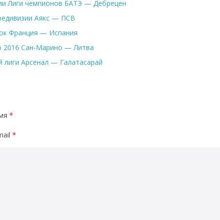
ии Лиги чемпионов БАТЭ — Дебрецен
Эредивизии Аякс — ПСВ
нок Франция — Испания
о 2016 Сан-Марино — Литва
й лиги Арсенал — Галатасарай
мя
*
mail
*