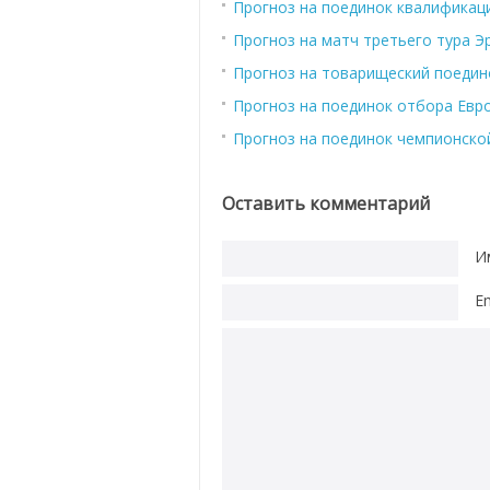
Прогноз на поединок квалификац
Прогноз на матч третьего тура 
Прогноз на товарищеский поеди
Прогноз на поединок отбора Евр
Прогноз на поединок чемпионско
Оставить комментарий
И
E