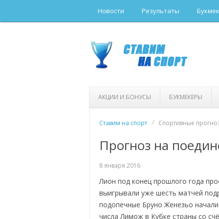
Новости
Результаты
Букме
АКЦИИ И БОНУСЫ
БУКМЕКЕРЫ
Ставим на спорт
Спортивные прогно
Прогноз на поедин
8 января 2016
Лион под конец прошлого года прос
выигрывали уже шесть матчей подря
подопечные Бруно Женезьо начали 
числа Лимож в Кубке страны со счё