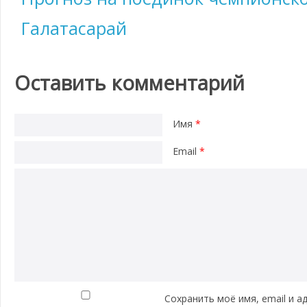
Галатасарай
Оставить комментарий
Имя
*
Email
*
Сохранить моё имя, email и а