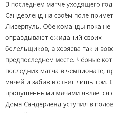
В последнем матче уходящего год
Сандерленд на своём поле приме
Ливерпуль. Обе команды пока не
оправдывают ожиданий своих
болельщиков, а хозяева так и вов
предпоследнем месте. Чёрные ко
последних матча в чемпионате, пр
мячей и забив в ответ лишь три.
пропущенными мячами является с
Дома Сандерленд уступил в полов