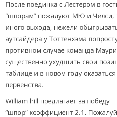
После поединка с Лестером в гост
“шпорам” пожалуют МЮ и Челси, 
иного выхода, нежели обыгрыват
аутсайдера у Тоттенхэма попросту
противном случае команда Маури
существенно ухудшить свои пози
таблице и в новом году оказаться
первенства.
William hill предлагает за победу
“шпор” коэффициент 2.1. Пожалуй