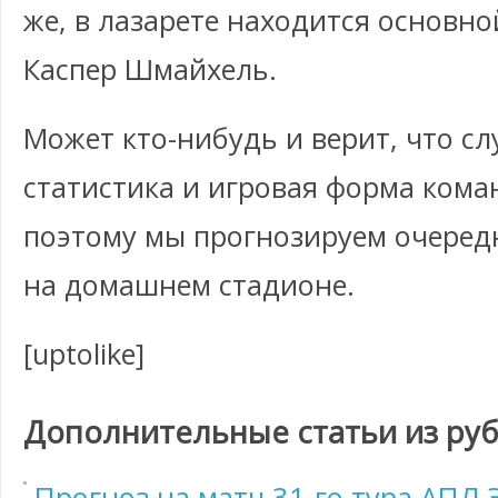
же, в лазарете находится основн
Каспер Шмайхель.
Может кто-нибудь и верит, что сл
статистика и игровая форма кома
поэтому мы прогнозируем очеред
на домашнем стадионе.
[uptolike]
Дополнительные статьи из ру
Прогноз на матч 31-го тура АПЛ