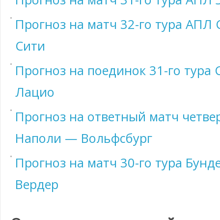
Прогноз на матч 32-го тура АПЛ
Сити
Прогноз на поединок 31-го тура
Лацио
Прогноз на ответный матч четв
Наполи — Вольфсбург
Прогноз на матч 30-го тура Бун
Вердер