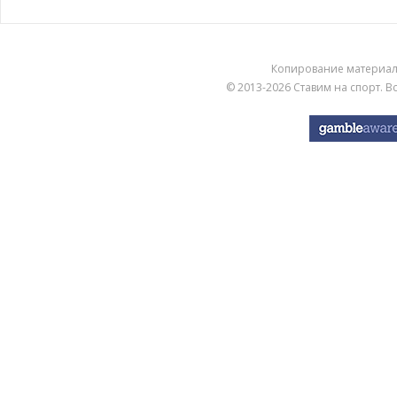
Копирование материа
© 2013-2026
Ставим на спорт
. 