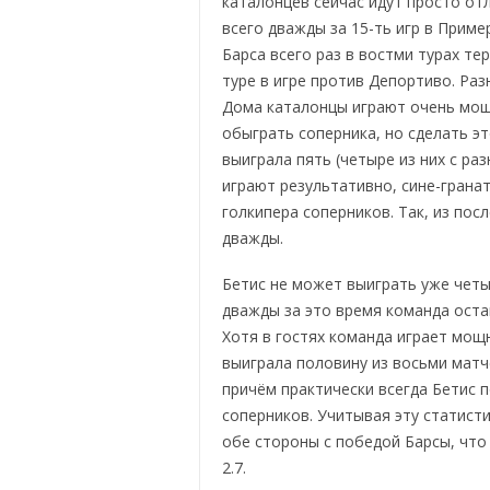
каталонцев сейчас идут просто от
всего дважды за 15-ть игр в Пример
Барса всего раз в востми турах те
туре в игре против Депортиво. Раз
Дома каталонцы играют очень мощн
обыграть соперника, но сделать э
выиграла пять (четыре из них с ра
играют результативно, сине-грана
голкипера соперников. Так, из пос
дважды.
Бетис не может выиграть уже четы
дважды за это время команда оста
Хотя в гостях команда играет мощ
выиграла половину из восьми матч
причём практически всегда Бетис 
соперников. Учитывая эту статист
обе стороны с победой Барсы, что о
2.7.