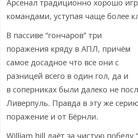
Арсенал традиционно хорошо игр
командами, уступая чаще более к
В пассиве “гончаров” три
поражения кряду в АПЛ, причём
самое досадное что все они с
разницей всего в один гол, да и
в соперниках были далеко не по
Ливерпуль. Правда в эту же сери
поражение и от Бёрнли.
William hill даёт за чистую победу