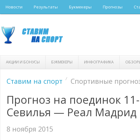
Новости
Результаты
Букмекеры
Прогнозы
Ст
АКЦИИ И БОНУСЫ
БУКМЕКЕРЫ
ИНФОГРАФИКА
ОБЗОР
Ставим на спорт
Спортивные прогно
Прогноз на поединок 11-
Севилья — Реал Мадрид
8 ноября 2015