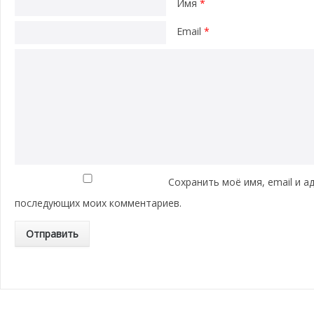
Имя
*
Email
*
Сохранить моё имя, email и а
последующих моих комментариев.