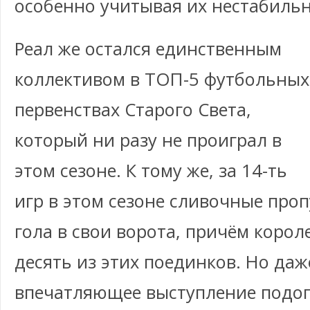
особенно учитывая их нестабиль
Реал же остался единственным
коллективом в ТОП-5 футбольных
первенствах Старого Света,
который ни разу не проиграл в
этом сезоне. К тому же, за 14-ть
игр в этом сезоне сливочные проп
гола в свои ворота, причём корол
десять из этих поединков. Но даж
впечатляющее выступление подо