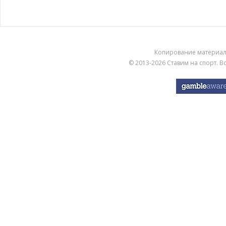
Копирование материа
© 2013-2026
Ставим на спорт
. 