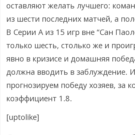
оставляют желать лучшего: коман
из шести последних матчей, а пол
В Серии А из 15 игр вне “Сан Пао
только шесть, столько же и проиг
явно в кризисе и домашняя побе
должна вводить в заблуждение. 
прогнозируем победу хозяев, за ко
коэффициент 1.8.
[uptolike]