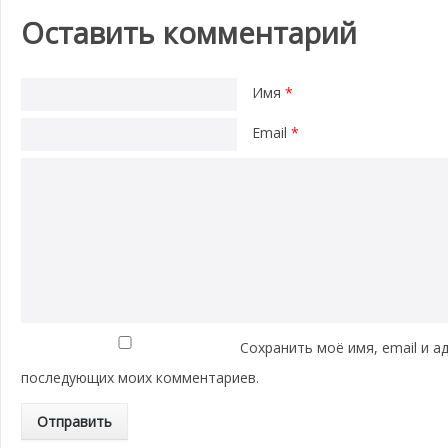
Оставить комментарий
Имя
*
Email
*
Сохранить моё имя, email и а
последующих моих комментариев.