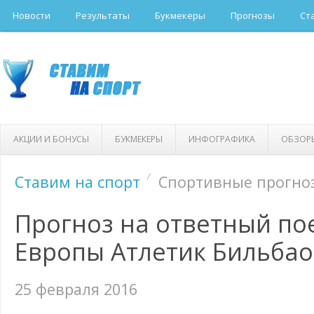
Новости
Результаты
Букмекеры
Прогнозы
Ст
АКЦИИ И БОНУСЫ
БУКМЕКЕРЫ
ИНФОГРАФИКА
ОБЗОР
Ставим на спорт
Спортивные прогно
Прогноз на ответный по
Европы Атлетик Бильба
25 февраля 2016