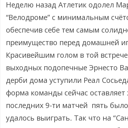
Неделю назад Атлетик одолел Ма
“Велодроме” с минимальным счёто
обеспечив себе тем самым солидн
преимущество перед домашней иг
Красивейшим голом в той встрече
выходных подопечные Эрнесто Ва
дерби дома уступили Реал Сосьед
форма команды сейчас оставляет 
последних 9-ти матчей пять было
удалось выиграть. Так что на “Са