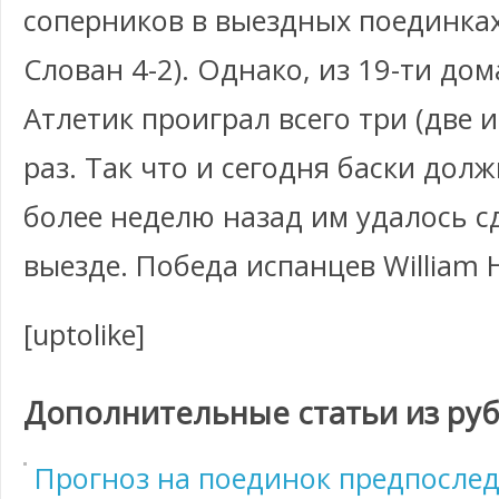
соперников в выездных поединках
Слован 4-2). Однако, из 19-ти до
Атлетик проиграл всего три (две и
раз. Так что и сегодня баски дол
более неделю назад им удалось с
выезде. Победа испанцев William Hi
[uptolike]
Дополнительные статьи из ру
Прогноз на поединок предпослед