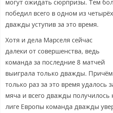
могут ожидать сюрпризы. Тем бол
победил всего в одном из четырё
дважды уступив за это время.
Хотя и дела Марселя сейчас
далеки от совершенства, ведь
команда за последние 8 матчей
выиграла только дважды. Причём
только раз за это время удалось 
мяча и всего дважды получилось н
лиге Европы команда дважды уве