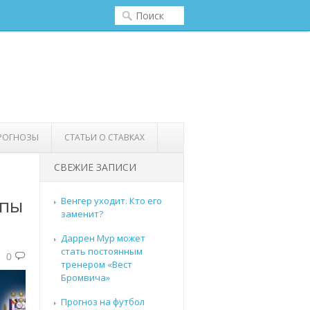
РОГНОЗЫ
СТАТЬИ О СТАВКАХ
СВЕЖИЕ ЗАПИСИ
опы
Венгер уходит. Кто его
заменит?
Даррен Мур может
стать постоянным
0
тренером «Вест
Бромвича»
Прогноз на футбол