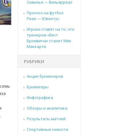
Севилья — Вильярреал
Прогноз на футбол
Реал — Ювентус
Игроки ставят на то, что
тренером «Вест
Бромвича» станет Мик
Маккарти
РУБРИКИ
Акции букмекеров
 семь
Букмекеры
аза
Инфографика
м
Обзоры и аналитика
.
Результаты матчей
Спортивные новости