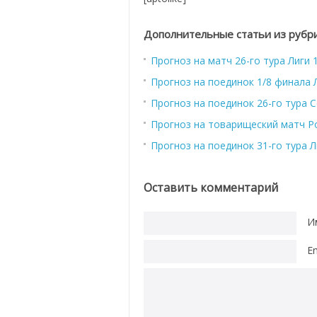
Дополнительные статьи из рубр
Прогноз на матч 26-го тура Лиги
Прогноз на поединок 1/8 финала
Прогноз на поединок 26-го тура 
Прогноз на товарищеский матч Ро
Прогноз на поединок 31-го тура 
Оставить комментарий
И
E