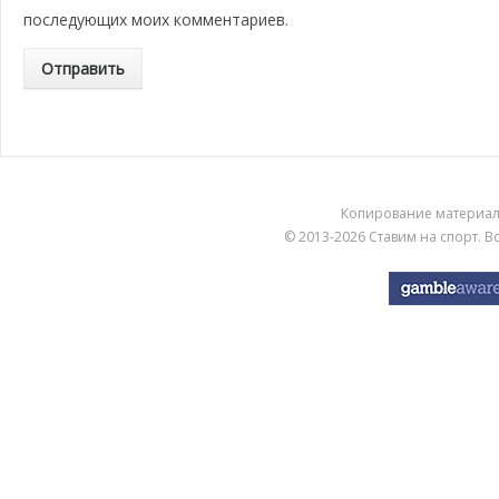
последующих моих комментариев.
Копирование материа
© 2013-2026
Ставим на спорт
. 