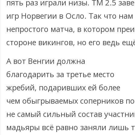
пять раз играли низы. ТМ 2.5 зав
игр Норвегии в Осло. Так что нам
непростого матча, в котором пре
стороне викингов, но его ведь ещ
А вот Венгии должна
благодарить за третье место
жребий, подаривших ей более
чем обыгрываемых соперников по 
не самый сильный состав участни
мадьяры всё равно заняли лишь тр