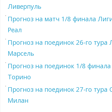
Ливерпуль
Прогноз на матч 1/8 финала Ли
Реал
Прогноз на поединок 26-го тура 
Марсель
Прогноз на поединок 1/8 финала
Торино
Прогноз на поединок 27-го тура
Милан