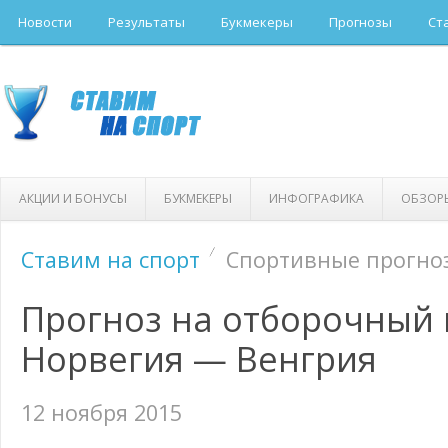
Новости
Результаты
Букмекеры
Прогнозы
Ст
АКЦИИ И БОНУСЫ
БУКМЕКЕРЫ
ИНФОГРАФИКА
ОБЗОР
Ставим на спорт
Спортивные прогно
Прогноз на отборочный
Норвегия — Венгрия
12 ноября 2015