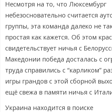
Несмотря на то, что Люксембург
небезосновательно считается аут
группы, эта команда далеко не та
простая как кажется. Об этом кра
свидетельствует ничья с Белорусс
Македонии победа досталась с ог
труда справились с “карликом” ра
игры грандов с этой сборной вых
ещё свежа в памяти ничья с Итал
Украина находится в поиске