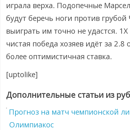
играла верха. Подопечные Марсел
будут беречь ноги против грубой
выиграть им точно не удастся. 1Х 
чистая победа хозяев идёт за 2.8 от
более оптимистичная ставка.
[uptolike]
Дополнительные статьи из ру
Прогноз на матч чемпионской л
Олимпиакос