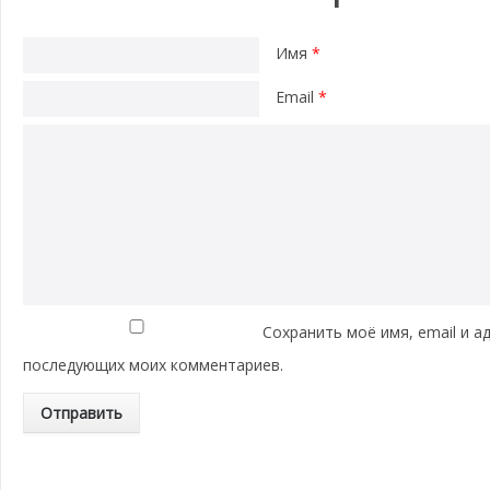
Имя
*
Email
*
Сохранить моё имя, email и а
последующих моих комментариев.