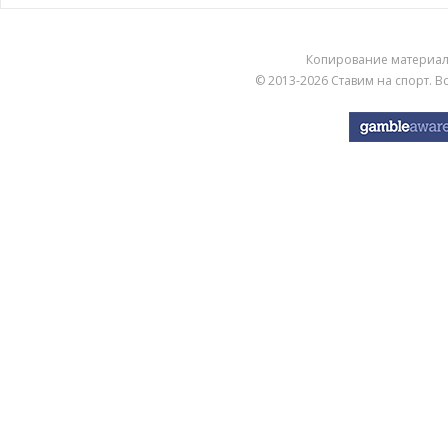
Копирование материа
© 2013-2026
Ставим на спорт
. 