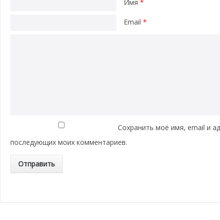
Имя
*
Email
*
Сохранить моё имя, email и а
последующих моих комментариев.