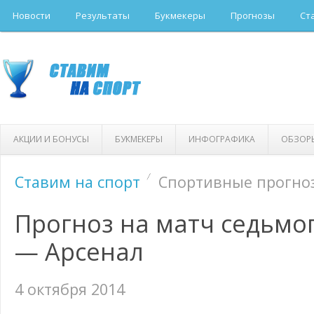
Новости
Результаты
Букмекеры
Прогнозы
Ст
АКЦИИ И БОНУСЫ
БУКМЕКЕРЫ
ИНФОГРАФИКА
ОБЗОР
Ставим на спорт
Спортивные прогно
Прогноз на матч седьмо
— Арсенал
4 октября 2014