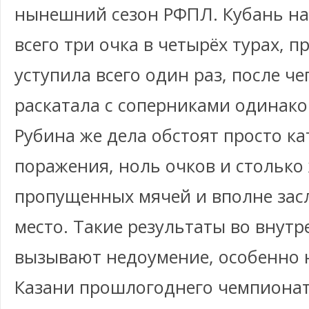
нынешний сезон РФПЛ. Кубань н
всего три очка в четырёх турах, п
уступила всего один раз, после ч
раскатала с соперниками одинако
Рубина же дела обстоят просто к
поражения, ноль очков и столько 
пропущенных мячей и вполне зас
место. Такие результаты во внут
вызывают недоумение, особенно 
Казани прошлогоднего чемпионата