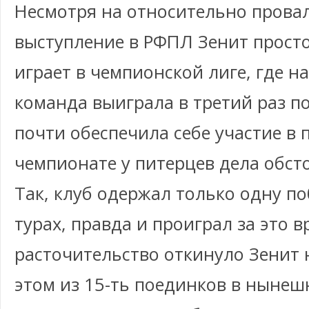
Несмотря на относительно прова
выступление в РФПЛ Зенит прост
играет в чемпионской лиге, где н
команда выиграла в третий раз п
почти обеспечила себе участие в 
чемпионате у питерцев дела обст
Так, клуб одержал только одну п
турах, правда и проиграл за это 
расточительство откинуло Зенит 
этом из 15-ть поединков в нынеш