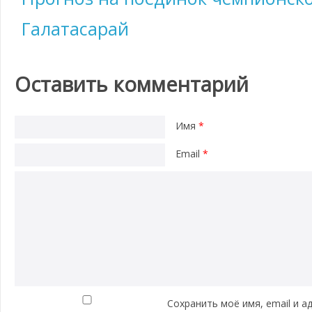
Галатасарай
Оставить комментарий
Имя
*
Email
*
Сохранить моё имя, email и а