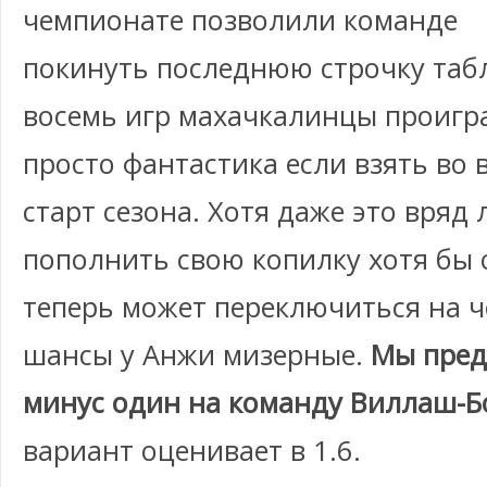
чемпионате позволили команде
покинуть последнюю строчку табл
восемь игр махачкалинцы проигр
просто фантастика если взять во
старт сезона. Хотя даже это вряд
пополнить свою копилку хотя бы 
теперь может переключиться на ч
шансы у Анжи мизерные.
Мы пред
минус один на команду Виллаш-
вариант оценивает в 1.6.