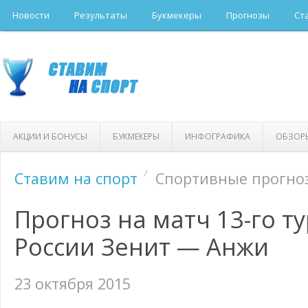
Новости
Результаты
Букмекеры
Прогнозы
Ст
АКЦИИ И БОНУСЫ
БУКМЕКЕРЫ
ИНФОГРАФИКА
ОБЗОР
Ставим на спорт
Спортивные прогно
Прогноз на матч 13-го т
России Зенит — Анжи
23 октября 2015