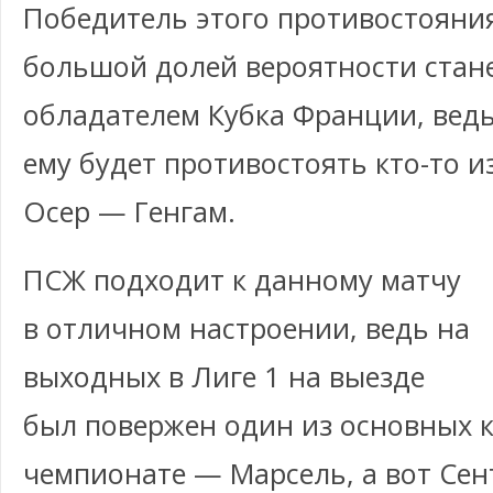
Победитель этого противостояния
большой долей вероятности стан
обладателем Кубка Франции, ведь
ему будет противостоять кто-то и
Осер — Генгам.
ПСЖ подходит к данному матчу
в отличном настроении, ведь на
выходных в Лиге 1 на выезде
был повержен один из основных к
чемпионате — Марсель, а вот Сен