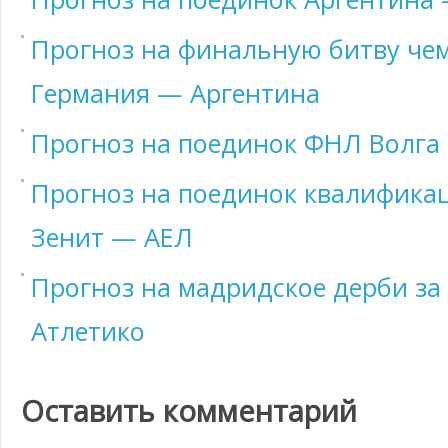
Прогноз на финальную битву че
Германия — Аргентина
Прогноз на поединок ФНЛ Волга
Прогноз на поединок квалифика
Зенит — АЕЛ
Прогноз на мадридское дерби за
Атлетико
Оставить комментарий