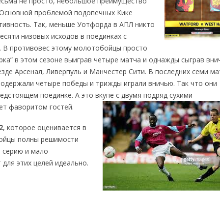
есьма не просто, небольшое преимущество
 Основной проблемой подопечных Кике
тивность. Так, меньше Уотфорда в АПЛ никто
 десяти низовых исходов в поединках с
м. В противовес этому молотобойцы просто
рка” в этом сезоне выиграв четыре матча и однажды сыграв вни
зде Арсенал, Ливерпуль и Манчестер Сити. В последних семи ма
одержали четыре победы и трижды играли вничью. Так что они
едстоящем поединке. А это вкупе с двумя подряд сухими
т фаворитом гостей.
2
, которое оценивается в
обойцы полны решимости
 серию и мало
для этих целей идеально.