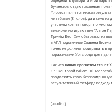
определить фаворита этой пары в
букмекеры отдают хозяевам поля.
Флореса является низкая результа
не забивал (8 голов), да и семь из
участием хозяев говорят о много
великолепно играют вне “Аптон Па
Причём Вест Хэм обыгрывал на вые
в АПЛ подопечные Славена Билича 
точно не должны проигрывать в пр
поражениями Уотфорда дома делае
Так что
нашим прогнозом станет Х
1.53 конторой William Hill. Молот
продолжить свою безпроигрышную
результативный Уотфорд подходит 
[uptolike]