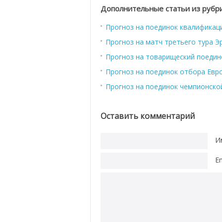
Дополнительные статьи из рубр
Прогноз на поединок квалификац
Прогноз на матч третьего тура 
Прогноз на товарищеский поеди
Прогноз на поединок отбора Евр
Прогноз на поединок чемпионско
Оставить комментарий
И
E