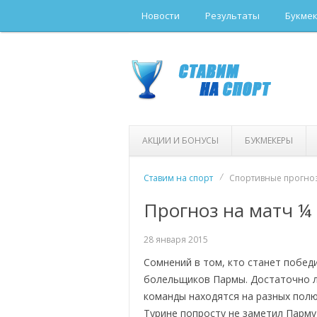
Новости
Результаты
Букме
АКЦИИ И БОНУСЫ
БУКМЕКЕРЫ
Ставим на спорт
Спортивные прогно
Прогноз на матч ¼
28 января 2015
Сомнений в том, кто станет побед
болельщиков Пармы. Достаточно ли
команды находятся на разных полюс
Турине попросту не заметил Парму,