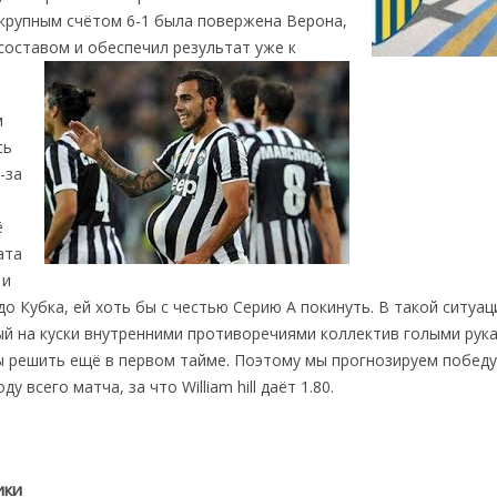
крупным счётом 6-1 была повержена Верона,
оставом и обеспечил результат уже к
м
сь
-за
ё
ата
 и
до Кубка, ей хоть бы с честью Серию А покинуть. В такой ситуац
й на куски внутренними противоречиями коллектив голыми рука
ы решить ещё в первом тайме. Поэтому мы прогнозируем победу
 всего матча, за что William hill даёт 1.80.
ики