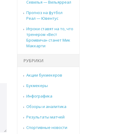
Севилья — Вильярреал
Прогноз на футбол
Реал — Ювентус
Игроки ставят на то, что
тренером «Вест
Бромвича» станет Мик
Маккарти
РУБРИКИ
Акции букмекеров
Букмекеры
Инфографика
Обзоры и аналитика
Результаты матчей
Спортивные новости