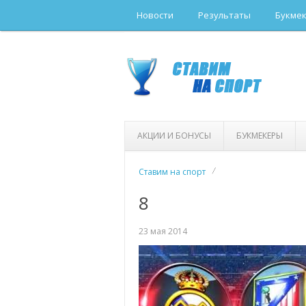
Новости
Результаты
Букме
АКЦИИ И БОНУСЫ
БУКМЕКЕРЫ
Ставим на спорт
8
23 мая 2014