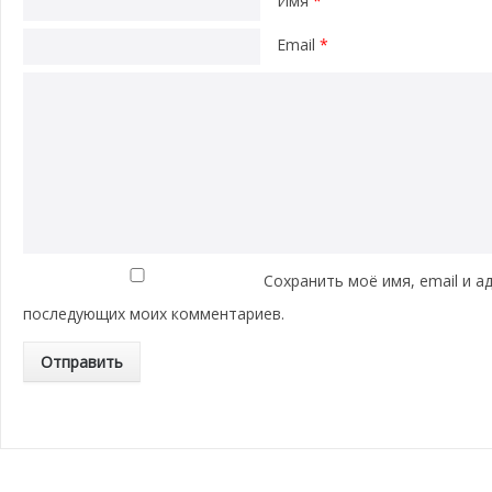
Имя
*
Email
*
Сохранить моё имя, email и а
последующих моих комментариев.