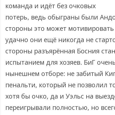
команда и идёт без очковых
потерь, ведь обыграны были Андо
стороны это может мотивировать 
удачно они ещё никогда не старто
стороны разъярённая Босния ста
испытанием для хозяев. БиГ очень
нынешнем отборе: не забитый Кип
пенальти, который не позволил т
хотя бы очко, да и Уэльс на выез
переигрывали полностью, но всего