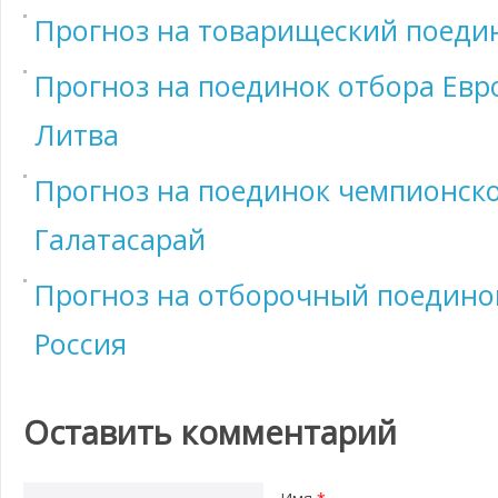
Прогноз на товарищеский поеди
Прогноз на поединок отбора Ев
Литва
Прогноз на поединок чемпионск
Галатасарай
Прогноз на отборочный поедино
Россия
Оставить комментарий