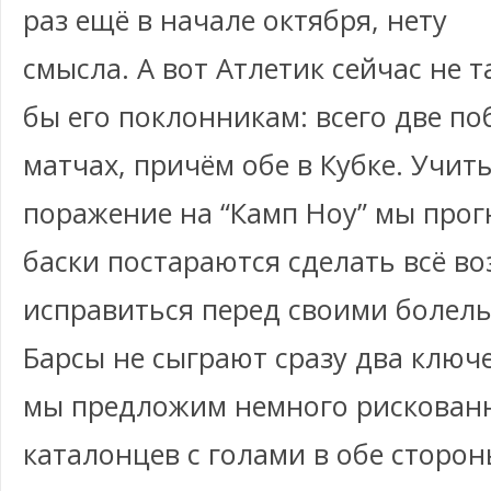
раз ещё в начале октября, нету
смысла. А вот Атлетик сейчас не 
бы его поклонникам: всего две по
матчах, причём обе в Кубке. Учит
поражение на “Камп Ноу” мы прог
баски постараются сделать всё в
исправиться перед своими болель
Барсы не сыграют сразу два ключ
мы предложим немного рискованн
каталонцев с голами в обе сторон