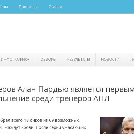
керы
Прогнозы
Ставки
ИНФОГРАФИКА
ОБЗОРЫ
РЕЗУЛЬТАТЫ
НОВОСТИ
П
и
еров Алан Пардью является первы
льнение среди тренеров АПЛ
брал всего 18 очков из 69 возможных,
к” жаждут крови. После серии ужасающих