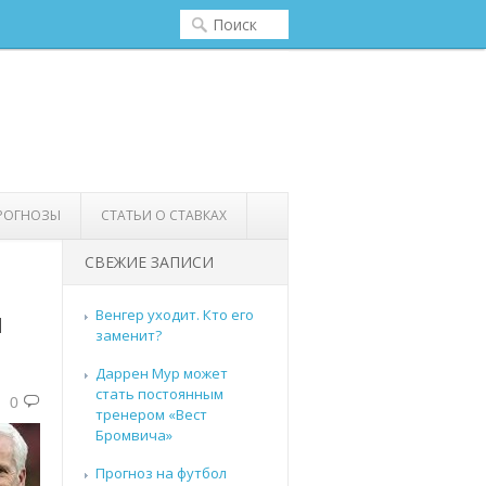
РОГНОЗЫ
СТАТЬИ О СТАВКАХ
СВЕЖИЕ ЗАПИСИ
м
Венгер уходит. Кто его
заменит?
Даррен Мур может
стать постоянным
0
тренером «Вест
Бромвича»
Прогноз на футбол