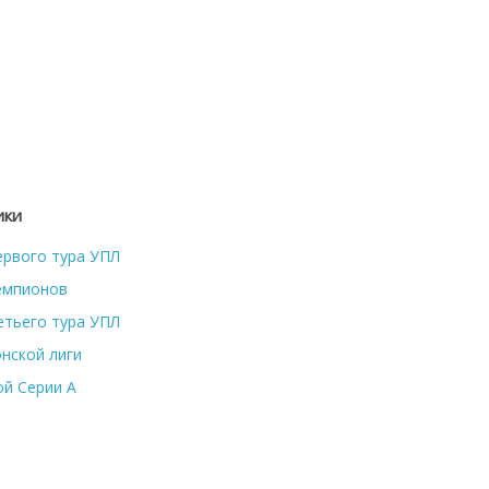
ики
ервого тура УПЛ
емпионов
етьего тура УПЛ
нской лиги
ой Серии А