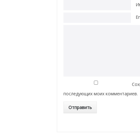
И
E
Сох
последующих моих комментариев.