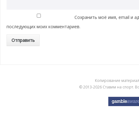
Сохранить моё имя, email и а
последующих моих комментариев.
Копирование материа
© 2013-2026
Ставим на спорт
. 