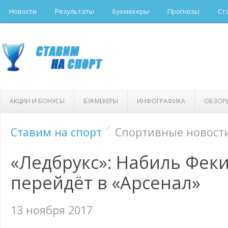
Новости
Результаты
Букмекеры
Прогнозы
Ст
АКЦИИ И БОНУСЫ
БУКМЕКЕРЫ
ИНФОГРАФИКА
ОБЗОР
Ставим на спорт
Спортивные новост
«Ледбрукс»: Набиль Фек
перейдёт в «Арсенал»
13 ноября 2017