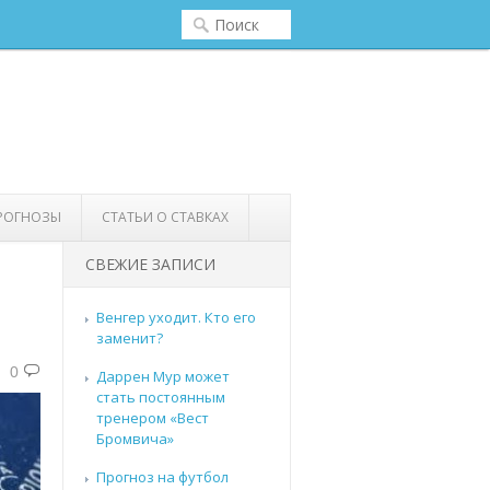
РОГНОЗЫ
СТАТЬИ О СТАВКАХ
СВЕЖИЕ ЗАПИСИ
Венгер уходит. Кто его
заменит?
0
Даррен Мур может
стать постоянным
тренером «Вест
Бромвича»
Прогноз на футбол