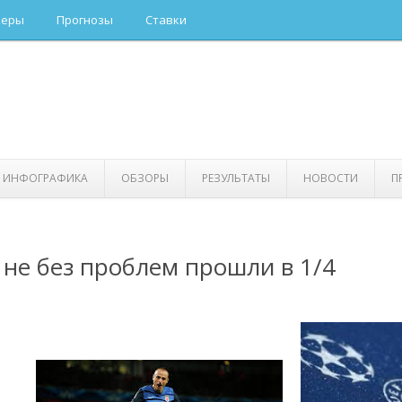
керы
Прогнозы
Ставки
ИНФОГРАФИКА
ОБЗОРЫ
РЕЗУЛЬТАТЫ
НОВОСТИ
П
 не без проблем прошли в 1/4