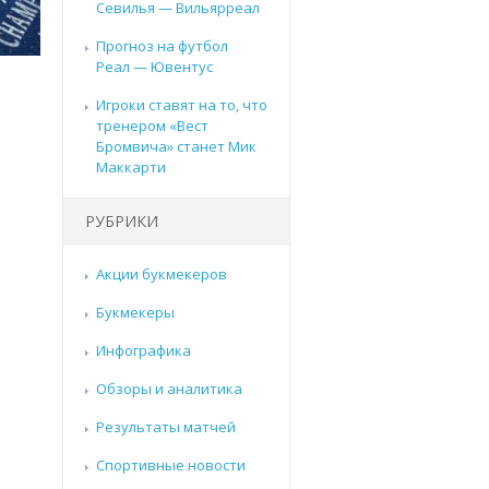
Севилья — Вильярреал
Прогноз на футбол
Реал — Ювентус
Игроки ставят на то, что
тренером «Вест
Бромвича» станет Мик
Маккарти
РУБРИКИ
Акции букмекеров
Букмекеры
Инфографика
Обзоры и аналитика
Результаты матчей
Спортивные новости