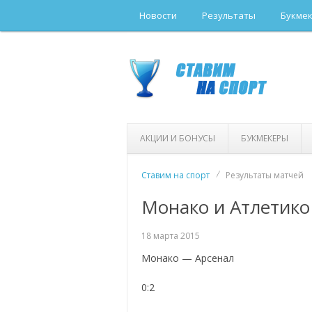
Новости
Результаты
Букме
АКЦИИ И БОНУСЫ
БУКМЕКЕРЫ
Ставим на спорт
Результаты матчей
Монако и Атлетико
18 марта 2015
Монако — Арсенал
0:2