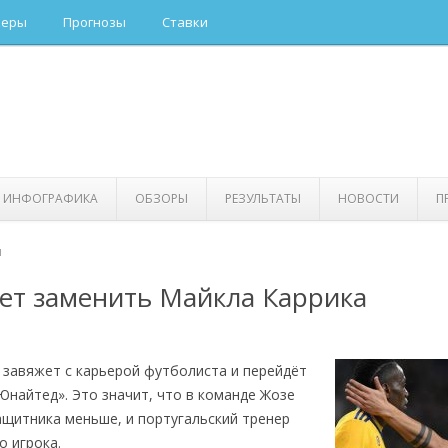
керы
Прогнозы
Ставки
ИНФОГРАФИКА
ОБЗОРЫ
РЕЗУЛЬТАТЫ
НОВОСТИ
П
и
ет заменить Майкла Каррика
о завяжет с карьерой футболиста и перейдёт
Юнайтед». Это значит, что в команде Жозе
щитника меньше, и португальский тренер
о игрока.