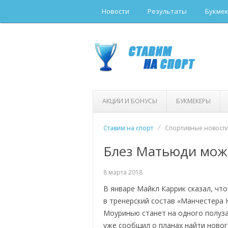
Новости
Результаты
Букме
АКЦИИ И БОНУСЫ
БУКМЕКЕРЫ
Ставим на спорт
Спортивные новост
Блез Матьюди мож
8 марта 2018
В январе Майкл Каррик сказал, чт
в тренерский состав «Манчестера 
Моуринью станет на одного полуза
уже сообщил о планах найти новог