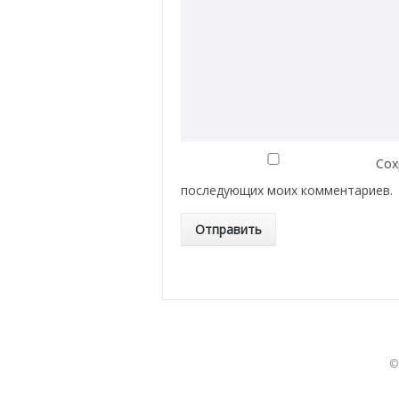
Сох
последующих моих комментариев.
©