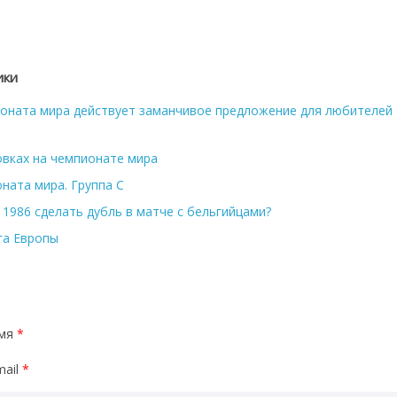
ики
пионата мира действует заманчивое предложение для любителей
овках на чемпионате мира
ната мира. Группа С
1986 сделать дубль в матче с бельгийцами?
га Европы
мя
*
mail
*